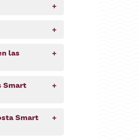
n las
s Smart
osta Smart