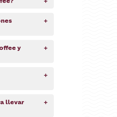
ffee?
ones
offee y
a llevar