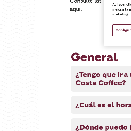
Consulte las preguntas
Al hacer cl
aquí.
mejorar la 
marketing.
Configur
General
¿Tengo que ir a
Costa Coffee?
¿Cuál es el hor
¿Dónde puedo i