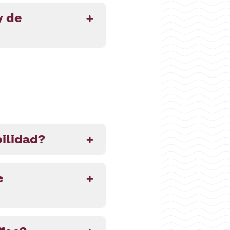
y de
ilidad?
e