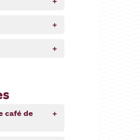
es
e café de