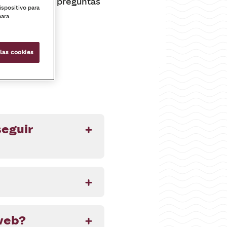
uestas a tus preguntas
ispositivo para
para
las cookies
seguir
web?